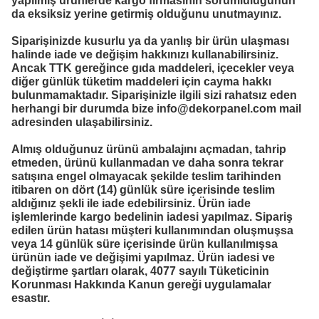
yapılmış ürünlerde kargo firmasının sorumluluğunun
da eksiksiz yerine getirmiş olduğunu unutmayınız.
Siparişinizde kusurlu ya da yanlış bir ürün ulaşması
halinde iade ve değişim hakkınızı kullanabilirsiniz.
Ancak TTK gereğince gıda maddeleri, içecekler veya
diğer günlük tüketim maddeleri için cayma hakkı
bulunmamaktadır. Siparişinizle ilgili sizi rahatsız eden
herhangi bir durumda bize
info@dekorpanel.com
mail
adresinden ulaşabilirsiniz.
Almış olduğunuz ürünü ambalajını açmadan, tahrip
etmeden, ürünü kullanmadan ve daha sonra tekrar
satışına engel olmayacak şekilde teslim tarihinden
itibaren on dört (14) günlük süre içerisinde teslim
aldığınız şekli ile iade edebilirsiniz. Ürün iade
işlemlerinde kargo bedelinin iadesi yapılmaz. Sipariş
edilen ürün hatası müşteri kullanımından oluşmuşsa
veya 14 günlük süre içerisinde ürün kullanılmışsa
ürünün iade ve değişimi yapılmaz. Ürün iadesi ve
değiştirme şartları olarak, 4077 sayılı Tüketicinin
Korunması Hakkında Kanun gereği uygulamalar
esastır.