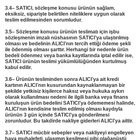
3.4– SATICI, sözleşme konusu ürünün sağlam,
eksiksiz, siparişte belirtilen niteliklere uygun olarak
teslim edilmesinden sorumludur.
3.5– Sözleşme konusu ürünün teslimatı için işbu
sözleşmenin imzalı nüshasının SATICI’ya ulaştırılmış
olması ve bedelinin ALICI’nın tercih ettiği ödeme şekli
ile ödenmiş olması şarttır. Herhangi bir nedenle ürün
bedeli ödenmez veya banka kayıtlarında iptal edilir ise,
SATICI ürünün teslimi yükümlülüğünden kurtulmuş
kabul edilir.
3.6– Ürünün tesliminden sonra ALICI’ya ait kredi
kartının ALICI’nın kusurundan kaynaklanmayan bir
şekilde yetkisiz kişilerce haksız veya hukuka aykırı
olarak kullanılması nedeni ile ilgili banka veya finans
kuruluşun ürün bedelini SATICI’ya ödememesi halinde,
ALICI’nın kendisine teslim edilmiş olması kaydıyla
ürünün 3 gün içinde SATICI’ya gönderilmesi
zorunludur. Bu takdirde nakliye giderleri ALICI’ya aittir.
3.7– SATICI mücbir sebepler veya nakliyeyi engelleyen
hava muhalefeti, ulaşımın kesilmesi gibi olağanüstü