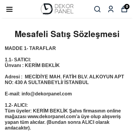
0
Mesafeli Satış Sözleşmesi
MADDE 1- TARAFLAR
1.1- SATICI:
Ünvanı : KERİM BEKLİK
Adresi : MECİDİYE MAH. FATİH BLV. ALKOYUN APT
NO: 430 A SULTANBEYLİ/ İSTANBUL
E-mail:
info@dekorpanel.com
1.2- ALICI:
Tüm üyeler: KERİM BEKLİK Şahıs firmasının online
mağazası www.dekorpanel.com’a üye olup alışveriş
yapan tüm alıcılar. (Bundan sonra ALICI olarak
anılacaktır).