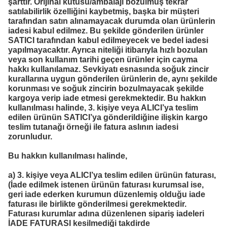
şarttır. Orijinal kutusu/ambalajı bozulmuş tekrar
satılabilirlik özelliğini kaybetmiş, başka bir müşteri
tarafından satın alınamayacak durumda olan ürünlerin
iadesi kabul edilmez. Bu şekilde gönderilen ürünler
SATICI tarafından kabul edilmeyecek ve bedel iadesi
yapılmayacaktır. Ayrıca niteliği itibarıyla hızlı bozulan
veya son kullanım tarihi geçen ürünler için cayma
hakkı kullanılamaz. Sevkiyatı esnasında soğuk zincir
kurallarına uygun gönderilen ürünlerin de, aynı şekilde
korunması ve soğuk zincirin bozulmayacak şekilde
kargoya verip iade etmesi gerekmektedir. Bu hakkın
kullanılması halinde, 3. kişiye veya ALICI’ya teslim
edilen ürünün SATICI’ya gönderildiğine ilişkin kargo
teslim tutanağı örneği ile fatura aslının iadesi
zorunludur.
Bu hakkın kullanılması halinde,
a) 3. kişiye veya ALICI’ya teslim edilen ürünün faturası,
(İade edilmek istenen ürünün faturası kurumsal ise,
geri iade ederken kurumun düzenlemiş olduğu iade
faturası ile birlikte gönderilmesi gerekmektedir.
Faturası kurumlar adına düzenlenen sipariş iadeleri
İADE FATURASI kesilmediği takdirde