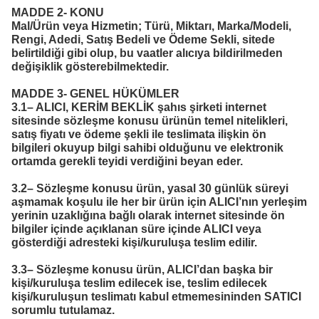
MADDE 2- KONU
Mal/Ürün veya Hizmetin; Türü, Miktarı, Marka/Modeli,
Rengi, Adedi, Satış Bedeli ve Ödeme Sekli, sitede
belirtildiği gibi olup, bu vaatler alıcıya bildirilmeden
değişiklik gösterebilmektedir.
MADDE 3- GENEL HÜKÜMLER
3.1– ALICI, KERİM BEKLİK şahıs şirketi internet
sitesinde sözleşme konusu ürünün temel nitelikleri,
satış fiyatı ve ödeme şekli ile teslimata ilişkin ön
bilgileri okuyup bilgi sahibi olduğunu ve elektronik
ortamda gerekli teyidi verdiğini beyan eder.
3.2– Sözleşme konusu ürün, yasal 30 günlük süreyi
aşmamak koşulu ile her bir ürün için ALICI’nın yerleşim
yerinin uzaklığına bağlı olarak internet sitesinde ön
bilgiler içinde açıklanan süre içinde ALICI veya
gösterdiği adresteki kişi/kuruluşa teslim edilir.
3.3– Sözleşme konusu ürün, ALICI’dan başka bir
kişi/kuruluşa teslim edilecek ise, teslim edilecek
kişi/kuruluşun teslimatı kabul etmemesininden SATICI
sorumlu tutulamaz.