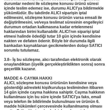
durumlar nedeni ile sözleşme konusu ürünü süresi
içinde teslim edemez ise, durumu ALICI’ya bildirmekle
yükümlüdür. Bu takdirde ALICI siparişin iptal
edilmesini, sözleşme konusu ürünün varsa emsali ile
değiştirilmesini, ve/veya teslimat süresinin engelleyici
durumun ortadan kalkmasına kadar ertelenmesi
haklarından birini kullanabilir. ALICI’nın siparişi iptal
etmesi halinde ödediği tutar 10 gün içinde kendisine
nakten ve defaten ödenir. Böyle bir durumda ilgili
bankadan kaynaklanan gecikmelerden dolayı SATICI
sorumlu tutulamaz.
3.8– İş bu sözleşme, alıcı tarafından elektronik olarak
onaylandıktan (üyelik gerçekleştirildikten sonra) sonra
geçerlilik kazanır.
MADDE 4- CAYMA HAKKI
ALICI, sözleşme konusu ürürünün kendisine veya
gösterdiği adresteki kişi/kuruluşa tesliminden itibaren
14 gün içinde cayma hakkına sahiptir. Cayma hakkının
kullanılması için bu süre içinde SATICI’ya faks, email
veya telefon ile bildirimde bulunulması ve ürünün 6.
madde hükümleri çercevesinde kullanılmamış olması