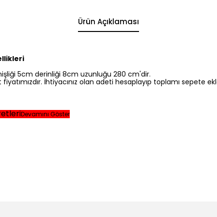
Ürün Açıklaması
likleri
şliği 5cm derinliği 8cm uzunluğu 280 cm'dir.
t fiyatımızdır. İhtiyacınız olan adeti hesaplayıp toplamı sepete ekley
etleri
Devamını Göster