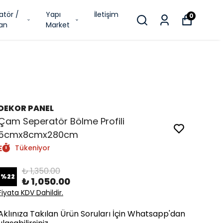
atör /
Yapı
İletişim
0
an
Market
DEKOR PANEL
Çam Seperatör Bölme Profili
5cmx8cmx280cm
Tükeniyor
₺ 1,350.00
%
22
₺ 1,050.00
Fiyata KDV Dahildir.
Aklınıza Takılan Ürün Soruları İçin Whatsapp'dan