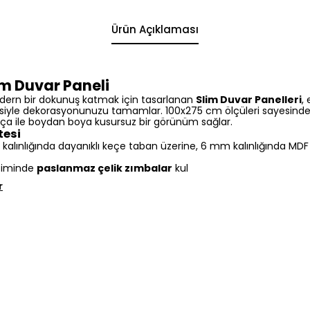
Ürün Açıklaması
m Duvar Paneli
dern bir dokunuş katmak için tasarlanan
Slim Duvar Panelleri
,
siyle dekorasyonunuzu tamamlar. 100x275 cm ölçüleri sayesinde
arça ile boydan boya kusursuz bir görünüm sağlar.
tesi
alınlığında dayanıklı keçe taban üzerine, 6 mm kalınlığında MDF ç
timinde
paslanmaz çelik zımbalar
kul
r