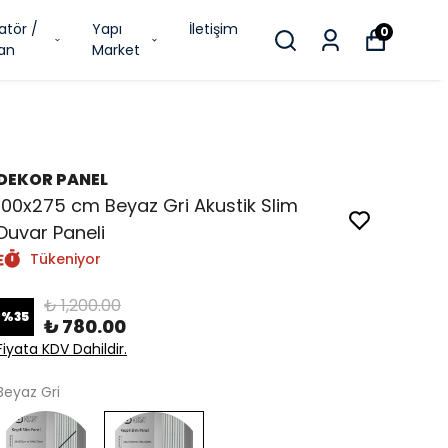
atör /
Yapı
İletişim
0
an
Market
DEKOR PANEL
100x275 cm Beyaz Gri Akustik Slim
Duvar Paneli
Tükeniyor
₺ 1,200.00
%
35
₺ 780.00
Fiyata KDV Dahildir.
Beyaz Gri