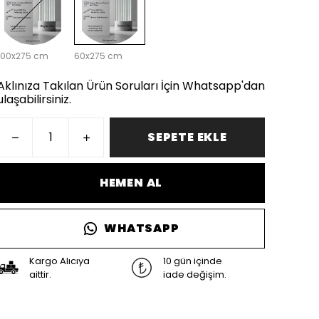
100x275 cm
60x275 cm
Aklınıza Takılan Ürün Soruları İçin Whatsapp'dan
ulaşabilirsiniz.
SEPETE EKLE
HEMEN AL
WHATSAPP
Kargo Alıcıya
10 gün içinde
aittir.
iade değişim.