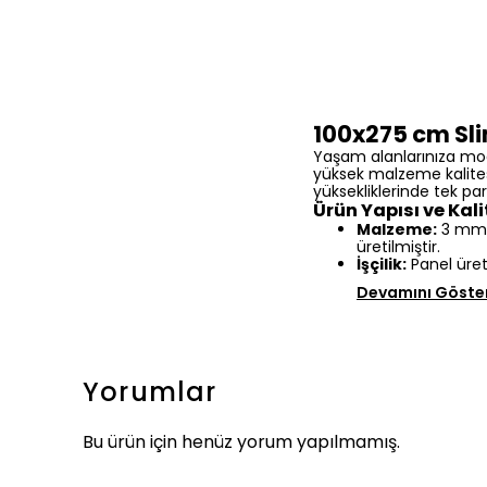
100x275 cm Sli
Yaşam alanlarınıza mo
yüksek malzeme kalite
yüksekliklerinde tek p
Ürün Yapısı ve Kali
Malzeme:
3 mm k
üretilmiştir.
İşçilik:
Panel üre
Devamını Göste
Yorumlar
Bu ürün için henüz yorum yapılmamış.