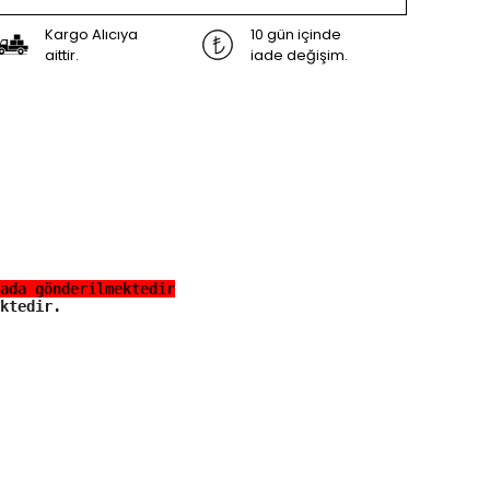
Kargo Alıcıya
10 gün içinde
aittir.
iade değişim.
ada gönderilmektedir.
ktedir.