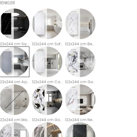
RENKLER
122x244 cm Siyah Beyaz PVC Mermer Duvar Paneli BW2501
122x244 cm Soft Açık PVC Mermer Duvar Paneli BW
122x244 cm Beyaz Bej PVC Mermer Duvar Paneli CG2512
122x244 cm Açık Gri PVC Mermer Duvar Paneli CN2504
122x244 cm CalaWhite PVC Mermer Duvar Paneli CW2510
122x244 cm Golden Soft PVC Mermer Duvar Paneli GS2511
122x244 cm Marmori Bej PVC Mermer Duvar Paneli MG2502
122x244 cm Golden Black PVC Mermer Duvar Paneli NJ2505
122x244 cm New York PVC Mermer Duvar Paneli NW2514