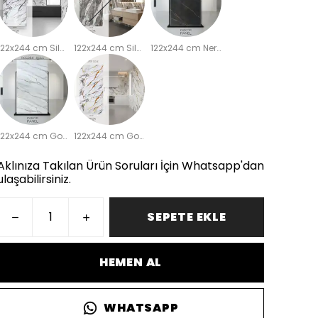
122x244 cm Silver White PVC Mermer Duvar Paneli SW2513
122x244 cm Silver Bej PVC Mermer Duvar Paneli VR2503
122x244 cm NeroGold PVC Mermer Duvar Paneli NRGLD11
122x244 cm GoldenHill PVC Mermer Duvar Paneli GLDNHL1
122x244 cm Golden Line PVC Mermer Duvar Paneli
Aklınıza Takılan Ürün Soruları İçin Whatsapp'dan
ulaşabilirsiniz.
SEPETE EKLE
HEMEN AL
WHATSAPP