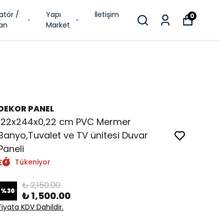
atör /
Yapı
İletişim
0
an
Market
DEKOR PANEL
122x244x0,22 cm PVC Mermer
Banyo,Tuvalet ve TV ünitesi Duvar
Paneli
Tükeniyor
₺ 2,150.00
%
30
₺ 1,500.00
Fiyata KDV Dahildir.