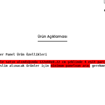
Ürün Açıklaması
er Panel Ürün Özellikleri
le satın alındığında 122x60x0,22 cm şeklinde 4 eşit parç
slim alınacak ürünler için 
minimum panelvan araç
 gerekme