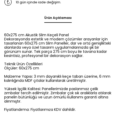
10 gün içinde iade değişim.
Ürün Açıklaması
60x275 cm Akustik Slim Keçeli Panel
Dekorasyonda estetik ve modern çözümler arayanlar için
tasarlanan 60x275 cm Slim Paneller, dar ve orta genişlikteki
alanlarda veya özel tasarım uygulamalarınızda şık bir
görünüm sunar. Tek parça 275 cm boyu ile tavana kadar
kesintisiz, profesyonel bir dekorasyon sağlar.
Teknik Ürün Özellikleri
Ölçüler: 60x275 cm
Malzeme Yapısı: 3 mm dayanıklı keçe taban üzerine, 6 mm
kalınlığında MDF çıtalar kullanılarak üretilmiştir.
Yüksek İşçilik Kalitesi: Panellerimizde paslanmaz çelik
zımbalar tercih edilmiştir. Zımbalar çok sık aralıklarla atılarak
panelin bütünlüğü ve uzun ömürlü kullanımı garanti altına
alınmıştır.
Fiyatlandırma: Fiyatlarımıza KDV dahildir.