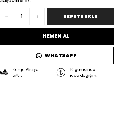
ulaşabilirsiniz.
SEPETE EKLE
HEMEN AL
WHATSAPP
Kargo Alıcıya
10 gün içinde
aittir.
iade değişim.