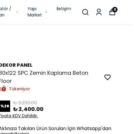
atör /
Yapı
İletişim
0
an
Market
DEKOR PANEL
30x122 SPC Zemin Kaplama Beton
Floor
Tükeniyor
₺ 3,230.00
%
26
₺ 2,400.00
Fiyata KDV Dahildir.
Aklınıza Takılan Ürün Soruları İçin Whatsapp'dan